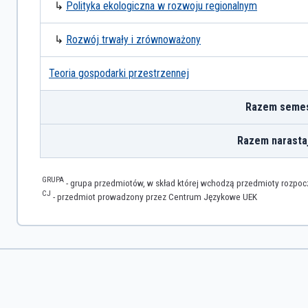
↳
Polityka ekologiczna w rozwoju regionalnym
↳
Rozwój trwały i zrównoważony
Teoria gospodarki przestrzennej
Razem semes
Razem narasta
GRUPA
- grupa przedmiotów, w skład której wchodzą przedmioty rozpo
CJ
- przedmiot prowadzony przez Centrum Językowe UEK