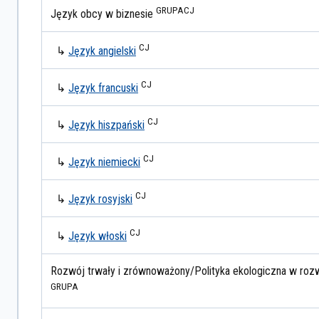
GRUPA
CJ
Język obcy w biznesie
CJ
↳
Język angielski
CJ
↳
Język francuski
CJ
↳
Język hiszpański
CJ
↳
Język niemiecki
CJ
↳
Język rosyjski
CJ
↳
Język włoski
Rozwój trwały i zrównoważony/Polityka ekologiczna w roz
GRUPA