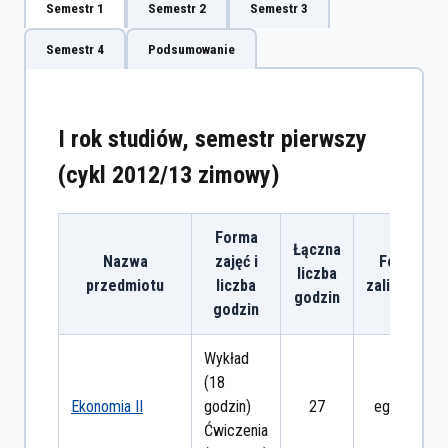
Semestr 1
Semestr 2
Semestr 3
Semestr 4
Podsumowanie
I rok studiów, semestr pierwszy
(cykl 2012/13 zimowy)
Forma
Łączna
Nazwa
zajęć i
Forma
liczba
przedmiotu
liczba
zaliczenia
godzin
godzin
Wykład
(18
Ekonomia II
godzin)
27
egzamin
Ćwiczenia