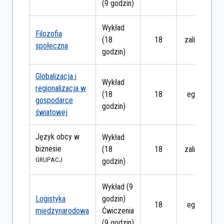
(9 godzin)
Wykład
Filozofia
(18
18
zaliczenie
społeczna
godzin)
Globalizacja i
Wykład
regionalizacja w
(18
18
egzamin
gospodarce
godzin)
światowej
Język obcy w
Wykład
biznesie
(18
18
zaliczenie
GRUPA
CJ
godzin)
Wykład (9
Logistyka
godzin)
18
egzamin
międzynarodowa
Ćwiczenia
(9 godzin)