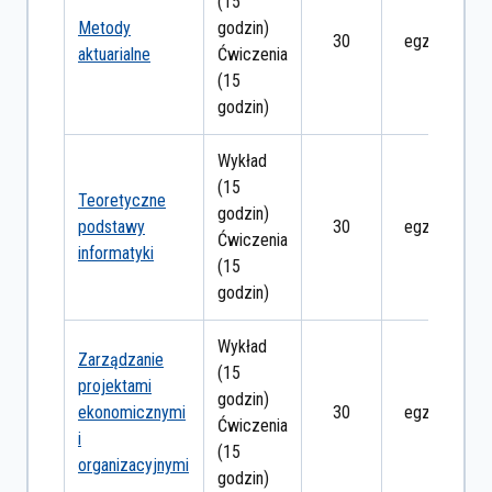
(15
Metody
godzin)
30
egzamin
aktuarialne
Ćwiczenia
(15
godzin)
Wykład
(15
Teoretyczne
godzin)
podstawy
30
egzamin
Ćwiczenia
informatyki
(15
godzin)
Wykład
Zarządzanie
(15
projektami
godzin)
ekonomicznymi
30
egzamin
Ćwiczenia
i
(15
organizacyjnymi
godzin)