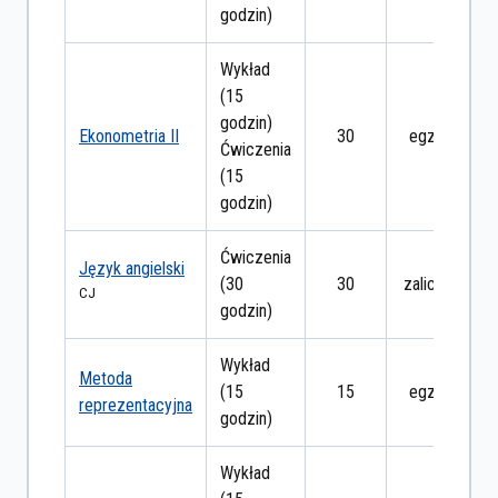
godzin)
Wykład
(15
godzin)
Ekonometria II
30
egzamin
Ćwiczenia
(15
godzin)
Ćwiczenia
Język angielski
(30
30
zaliczenie
CJ
godzin)
Wykład
Metoda
(15
15
egzamin
reprezentacyjna
godzin)
Wykład