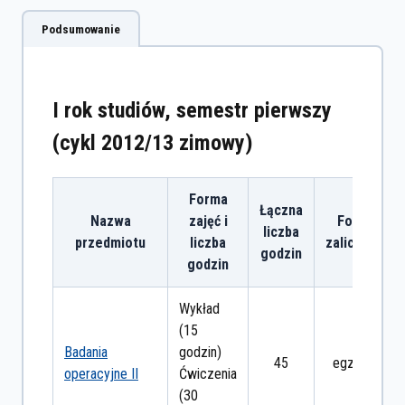
Podsumowanie
I rok studiów, semestr pierwszy
(cykl 2012/13 zimowy)
Forma
Łączna
Nazwa
zajęć i
Forma
liczba
przedmiotu
liczba
zaliczenia
godzin
godzin
Wykład
(15
Badania
godzin)
45
egzamin
operacyjne II
Ćwiczenia
(30