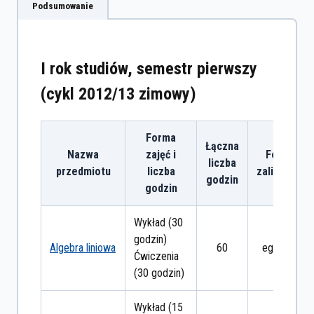
Podsumowanie
I rok studiów, semestr pierwszy
(cykl 2012/13 zimowy)
Forma
Łączna
Nazwa
zajęć i
Forma
liczba
przedmiotu
liczba
zaliczenia
godzin
godzin
Wykład (30
godzin)
Algebra liniowa
60
egzamin
Ćwiczenia
(30 godzin)
Wykład (15