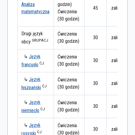
Analiza
godzin)
45
zaliczenie
matematyczna
Ćwiczenia
(30 godzin)
Drugi język
Ćwiczenia
30
zaliczenie
GRUPA
CJ
(30 godzin)
obcy
↳
Język
Ćwiczenia
30
zaliczenie
CJ
(30 godzin)
francuski
↳
Język
Ćwiczenia
30
zaliczenie
CJ
(30 godzin)
hiszpański
↳
Język
Ćwiczenia
30
zaliczenie
CJ
(30 godzin)
niemiecki
↳
Język
Ćwiczenia
30
zaliczenie
CJ
(30 godzin)
rosyjski