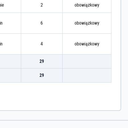
nie
2
obowiązkowy
in
6
obowiązkowy
in
4
obowiązkowy
29
29