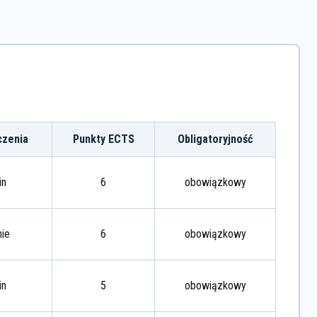
czenia
Punkty ECTS
Obligatoryjność
in
6
obowiązkowy
nie
6
obowiązkowy
in
5
obowiązkowy