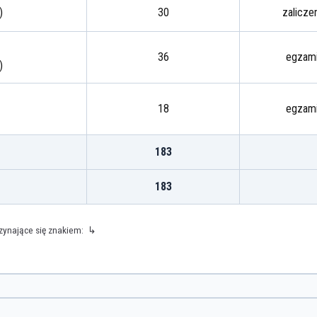
)
30
zalicze
36
egzam
)
18
egzam
183
183
czynające się znakiem: ↳