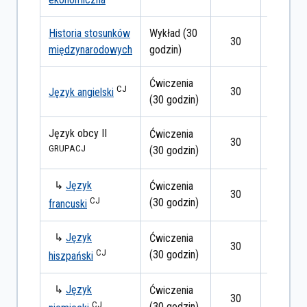
Historia stosunków
Wykład (30
30
egzami
międzynarodowych
godzin)
Ćwiczenia
CJ
30
zaliczen
Język angielski
(30 godzin)
Język obcy II
Ćwiczenia
30
zaliczen
GRUPA
CJ
(30 godzin)
↳
Język
Ćwiczenia
30
zaliczen
CJ
(30 godzin)
francuski
↳
Język
Ćwiczenia
30
zaliczen
CJ
(30 godzin)
hiszpański
↳
Język
Ćwiczenia
30
zaliczen
CJ
(30 godzin)