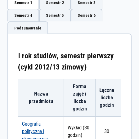
Semestr 1
Semestr 2
Semestr 3
Semestr 4
Semestr 5
Semestr 6
Podsumowanie
I rok studiów, semestr pierwszy
(cykl 2012/13 zimowy)
Forma
Łączna
Nazwa
zajęć i
Form
liczba
przedmiotu
liczba
zalicze
godzin
godzin
Geografia
Wykład (30
polityczna i
30
egzami
godzin)
ekonomiczna