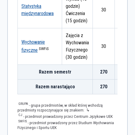
Statystyka
godzin)
30
zaliczen
międzynarodowa
Ćwiczenia
(15 godzin)
Zajęcia z
Wychowanie
Wychowania
30
zaliczen
SWFiS
Fizycznego
fizyczne
(30 godzin)
Razem semestr
270
Razem narastająco
270
GRUPA
- grupa przedmiotów, w skład której wchodzą
przedmioty rozpoczynające się znakiem: ↳
CJ
- przedmiot prowadzony przez Centrum Językowe UEK
SWFIS
- przedmiot prowadzony przez Studium Wychowania
Fizycznego i Sportu UEK