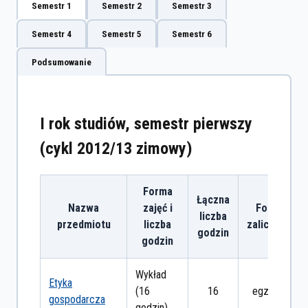
Semestr 1
Semestr 2
Semestr 3
Semestr 4
Semestr 5
Semestr 6
Podsumowanie
I rok studiów, semestr pierwszy
(cykl 2012/13 zimowy)
Forma
Łączna
Nazwa
zajęć i
Forma
liczba
przedmiotu
liczba
zaliczenia
godzin
godzin
Wykład
Etyka
(16
16
egzamin
gospodarcza
godzin)