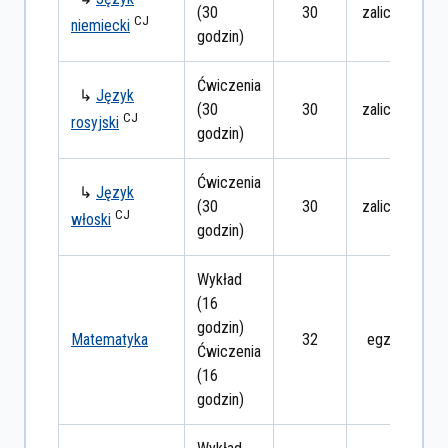
(30
30
zaliczenie
CJ
niemiecki
godzin)
Ćwiczenia
↳
Język
(30
30
zaliczenie
CJ
rosyjski
godzin)
Ćwiczenia
↳
Język
(30
30
zaliczenie
CJ
włoski
godzin)
Wykład
(16
godzin)
Matematyka
32
egzamin
Ćwiczenia
(16
godzin)