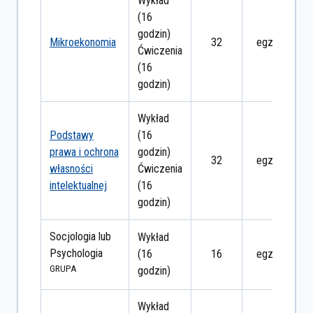
Wykład
(16
godzin)
Mikroekonomia
32
egzamin
Ćwiczenia
(16
godzin)
Wykład
Podstawy
(16
prawa i ochrona
godzin)
32
egzamin
własności
Ćwiczenia
intelektualnej
(16
godzin)
Socjologia lub
Wykład
Psychologia
(16
16
egzamin
GRUPA
godzin)
Wykład