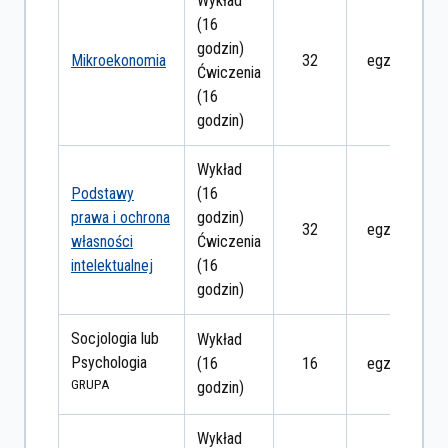
Wykład
(16
godzin)
Mikroekonomia
32
egzamin
Ćwiczenia
(16
godzin)
Wykład
Podstawy
(16
prawa i ochrona
godzin)
32
egzamin
własności
Ćwiczenia
intelektualnej
(16
godzin)
Socjologia lub
Wykład
Psychologia
(16
16
egzamin
GRUPA
godzin)
Wykład