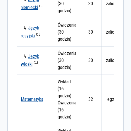
(30
30
zaliczenie
CJ
niemiecki
godzin)
Ćwiczenia
↳
Język
(30
30
zaliczenie
CJ
rosyjski
godzin)
Ćwiczenia
↳
Język
(30
30
zaliczenie
CJ
włoski
godzin)
Wykład
(16
godzin)
Matematyka
32
egzamin
Ćwiczenia
(16
godzin)