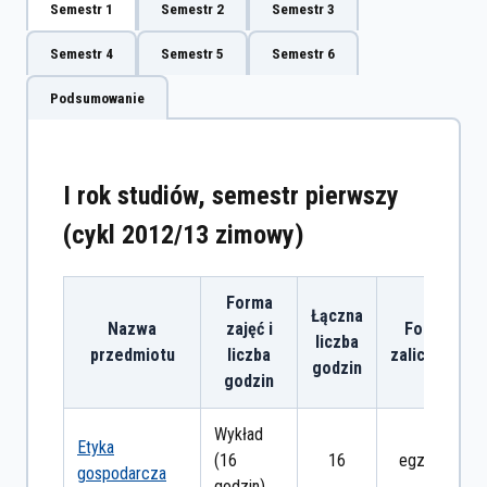
Semestr 1
Semestr 2
Semestr 3
Semestr 4
Semestr 5
Semestr 6
Podsumowanie
I rok studiów, semestr pierwszy
(cykl 2012/13 zimowy)
Forma
Łączna
Nazwa
zajęć i
Forma
liczba
przedmiotu
liczba
zaliczenia
godzin
godzin
Wykład
Etyka
(16
16
egzamin
gospodarcza
godzin)