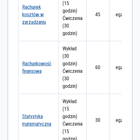
(15
Rachunek
godzin)
kosztów w
45
egzamin
Ćwiczenia
zarządzaniu
(30
godzin)
Wykład
(30
Rachunkowość
godzin)
60
egzamin
finansowa
Ćwiczenia
(30
godzin)
Wykład
(15
Statystyka
godzin)
30
egzamin
matematyczna
Ćwiczenia
(15
godzin)