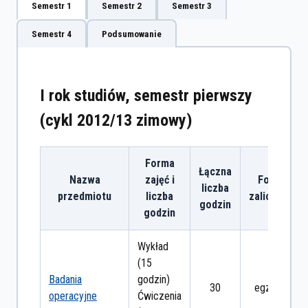
Semestr 1
Semestr 2
Semestr 3
Semestr 4
Podsumowanie
I rok studiów, semestr pierwszy
(cykl 2012/13 zimowy)
Forma
Łączna
Nazwa
zajęć i
Forma
liczba
przedmiotu
liczba
zaliczenia
godzin
godzin
Wykład
(15
Badania
godzin)
30
egzamin
operacyjne
Ćwiczenia