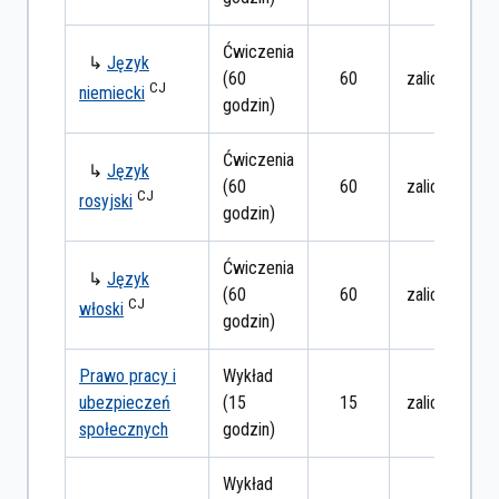
Ćwiczenia
↳
Język
(60
60
zaliczenie
CJ
niemiecki
godzin)
Ćwiczenia
↳
Język
(60
60
zaliczenie
CJ
rosyjski
godzin)
Ćwiczenia
↳
Język
(60
60
zaliczenie
CJ
włoski
godzin)
Prawo pracy i
Wykład
ubezpieczeń
(15
15
zaliczenie
społecznych
godzin)
Wykład