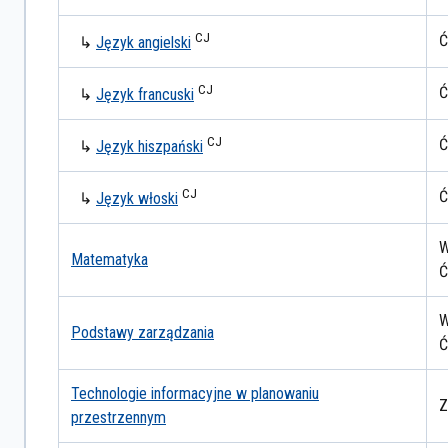
CJ
Ć
↳
Język angielski
CJ
Ć
↳
Język francuski
CJ
Ć
↳
Język hiszpański
CJ
Ć
↳
Język włoski
W
Matematyka
Ć
W
Podstawy zarządzania
Ć
Technologie informacyjne w planowaniu
Z
przestrzennym