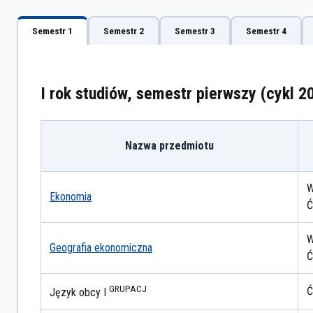
Semestr 1
Semestr 2
Semestr 3
Semestr 4
I rok studiów, semestr pierwszy (cykl 
Nazwa przedmiotu
W
Ekonomia
Ć
W
Geografia ekonomiczna
Ć
GRUPA
CJ
Ć
Język obcy I